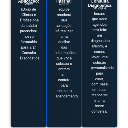
Aplicação:
Interna:
Consulta
Você
Nossa
Diagnostica
No dia e
(Dono de
equipe
horario
Clínica e
receberá
que voce
Profissional
sua
agendou
da saúde)
aplicação,
será feito
preencheu
irá realizar
um
nosso
uma
diagnostico
formualrio
analise
efeitvo, e
para a 1º
das
iremos
Consulta
informações
levar uma
Diagnóstica.
que voce
solução
colocou e
personalizada
entrará
para
em
voce,
contato
com base
para
em suas
realizar o
respostas
agendamento.
e uma
breve
conversa.